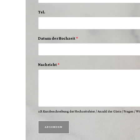
Tel.
Datum der Hochzeit
*
Nachricht
*
z.B. Kurzbeschreibung der Hochzeitsfeier / Anzahl der Gäste / Fragen / 
ABSENDEN